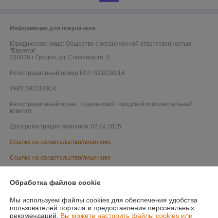
Информация для покупателя
Юридическое лицо:
Общество с ограниченной ответственностью
"Евроток"
230026 г. Гродно, ул. Славинского, 5
Регистрационный номер ЕГР: 591018914
УНП: 591018914
Регистрационный орган: Гродненский городской исполнительный
комитет
Дата регистрации компании: 02.04.2015
Ссылка на свидетельство/лицензию
Ссылка на свидетельство/лицензию
Ссылка на свидетельство/лицензию
Обработка файлов cookie
Ссылка на свидетельство/лицензию
Мы используем файлы cookies для обеспечения удобства
Ссылка на свидетельство/лицензию
пользователей портала и предоставления персональных
рекомендаций.
Вы можете настроить файлы cookies или