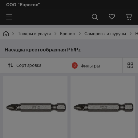
ООО "Евроток"
Товары и услуги
Крепеж
Саморезы и шурупы
Н
Насадка крестообразная Ph/Pz
Сортировка
0
Фильтры