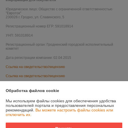
Юридическое лицо:
Общество с ограниченной ответственностью
"Евроток"
230026 г. Гродно, ул. Славинского, 5
Регистрационный номер ЕГР: 591018914
УНП: 591018914
Регистрационный орган: Гродненский городской исполнительный
комитет
Дата регистрации компании: 02.04.2015
Ссылка на свидетельство/лицензию
Ссылка на свидетельство/лицензию
Ссылка на свидетельство/лицензию
Обработка файлов cookie
Ссылка на свидетельство/лицензию
Мы используем файлы cookies для обеспечения удобства
Ссылка на свидетельство/лицензию
пользователей портала и предоставления персональных
рекомендаций.
Вы можете настроить файлы cookies или
Ссылка на свидетельство/лицензию
отключить их.
Ссылка на свидетельство/лицензию