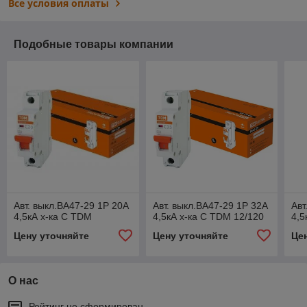
Все условия оплаты
Подобные товары компании
Авт. выкл.ВА47-29 1P 20А
Авт. выкл.ВА47-29 1P 32А
Авт
4,5кА х-ка С TDM
4,5кА х-ка С TDM 12/120
4,5
Цену уточняйте
Цену уточняйте
Це
О нас
Рейтинг не сформирован