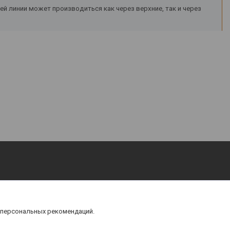
 линии может производиться как через верхние, так и через
 персональных рекомендаций.