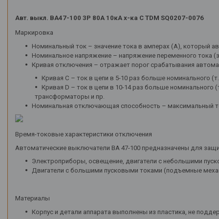
Инструменты
Авт. выкл. ВА47-100 3Р 80А 10кА х-ка С TDM SQ0207-0076
Маркировка
Номинальный ток – значение тока в амперах (А), который а
Номинальное напряжение – напряжение переменного тока (з
Кривая отключения – отражает порог срабатывания автомат
Кривая С – ток в цепи в 5-10 раз больше номинального (
Кривая D – ток в цепи в 10-14 раз больше номинального 
трансформаторы и пр.
Номинальная отключающая способность – максимальный ток
Время-токовые характеристики отключения
Автоматические выключатели ВА 47-100 предназначены для защи
Электроприборы, освещение, двигатели с небольшими пуско
Двигатели с большими пусковыми токами (подъемные механ
Материалы
Корпус и детали аппарата выполнены из пластика, не подд