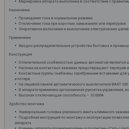
Маркировка аппарата выполнена в соответствии с правилам
Назначение
Проведение тока в нормальном режиме.
Отключение тока при коротких замыканиях или перегрузке.
Оперативное включение и выключение электрических цепей
Применение
Вводно-распределительные устройства бытовых и промыш
Конструкция
Отличительной особенностью данных автоматов является ш
Насечки на контактных зажимах предотвращают перегрев и 
Контактные группы снабжены серебряными вставками для у
и потери.
На лицевой панели автоматического выключателя ВА47-100
В аппарате применена эргономичная рукоятка управления, 
Высокая отключающая способность – 10 000А.
Удобство монтажа
Универсальная головка усиленного винта клеммного зажима
Подробная инструкция по монтажу и эксплуатации позволя
аппарата.
Клеммы аппарата промаркированы и подписаны (Сеть/ Нагр