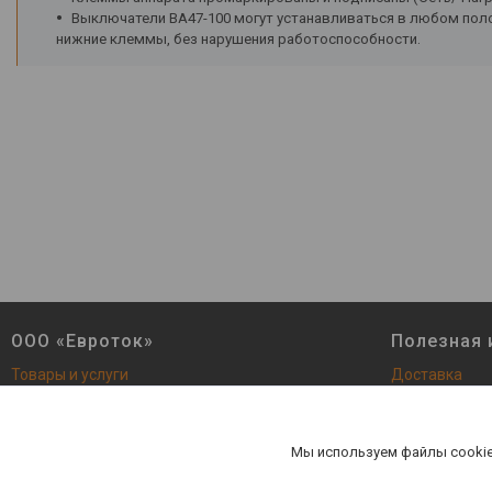
Выключатели ВА47-100 могут устанавливаться в любом поло
нижние клеммы, без нарушения работоспособности.
ООО «Евроток»
Полезная
Товары и услуги
Доставка
О Компании
Сертификаты
Контакты
Новинки
Мы используем файлы cookie
Отзывы