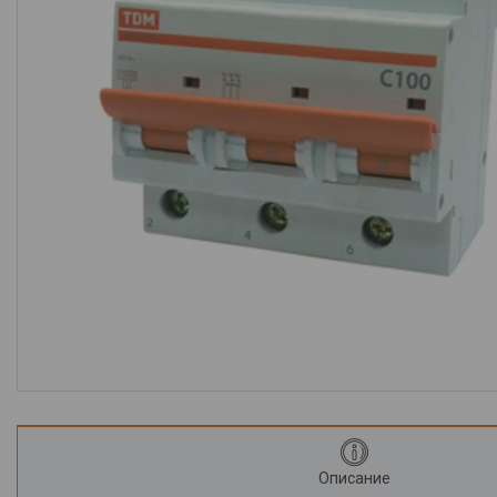
Крепеж
Монтажные изделия
Электрика
Светильники и
комплектующие
Лампы
Элементы питания
Розетки, выключатели,
удлинители
Предохранители и их
компоненты
Блоки питания
Компьютерная периферия и
аксессуары
Описание