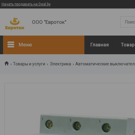
Начать продавать на Deal.by
ООО "Евроток"
Меню
Главная
Товар
ЭЛЕКТРОМОНТАЖНЫЕ
Товары и услуги
Электрика
Автоматические выключател
РАБОТЫ
Электротехническая
продукция
Манометры
Термометры
Арматура
Диэлектрический
инструмент