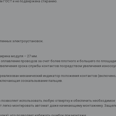
и ГОСТ и не подвержена стиранию.
.
ленных электроустановок.
ирина модуля – 27 мм.
оплавление проводов за счет более плотного и большего по площади
величения срока службы контактов посредством увеличения износоус
 реализован механический индикатор положения контактов (включено
исключающая соскальзывание пальцев.
 позволяет использовать любую отвертку и обеспечить необходимое 
ет легко монтировать автомат даже начинающему монтажнику. Защелк
узка), что позволяет избежать ошибок при монтаже.