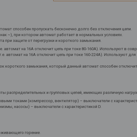
втомат способен пропускать бесконечно долго без отключения цепи.
нак ~), при котором автомат работает в нормальных условиях.
а при защите от перегрузки и короткого замыкания.
т.е. автомат на 16А отключит цепь при токе 80-160А). Используют в с
(т.е. автомат на 16А отключит цепь при токе 160-224А). Используют дл
 короткого замыкания, который данный автомат способен отключить
ты распределительных и групповых цепей, имеющих различную нагруз
выми токами (компрессор, вентилятор) – выключатели с характерист
измы, насосы) – выключатели с характеристикой D.
ерживающего горение.