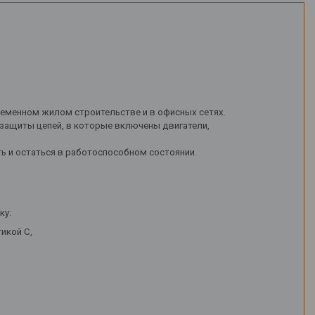
овременном жилом строительстве и в офисных сетях.
я защиты цепей, в которые включены двигатели,
 и остаться в работоспособном состоянии.
ку:
икой C,