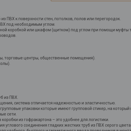
из ПВХ к поверхности стен, потолков, полов или перегородок.
ПВХ под необходимым углом.
ной коробкой или шкафом (щитком) под углом при помощи муфты т
роводов.
ы, торговые центры, общественные помещения).
олы).
б из ПВХ.
ения, система отличается надежностью и эластичностью.
 групповые упаковки которые имеют групповой стикер, на которы
ые сети.
 коробки из гофракартона – это удобнее для логистики.
ия углового соединения гладких жестких труб из ПВХ серого цвет
для удобного, быстрого и герметичного ввода проводников в монт