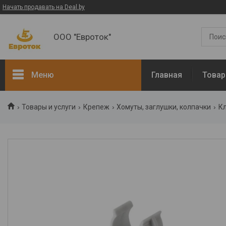
Начать продавать на Deal.by
ООО "Евроток"
Меню
Главная
Товар
ЭЛЕКТРОМОНТАЖНЫЕ
Товары и услуги
Крепеж
Хомуты, заглушки, колпачки
К
РАБОТЫ
Электротехническая
продукция
Манометры
Термометры
Арматура
Диэлектрический
инструмент