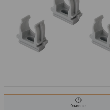
Крепеж
Монтажные изделия
Электрика
Светильники и
комплектующие
Лампы
Элементы питания
Розетки, выключатели,
удлинители
Предохранители и их
компоненты
Блоки питания
Компьютерная периферия и
аксессуары
Описание