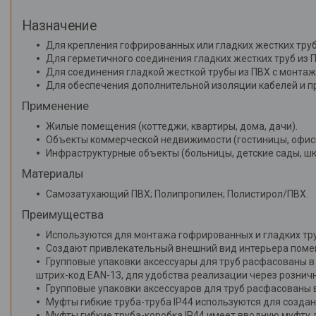
Инструменты
Назначение
Для крепления гофрированных или гладких жестких труб 
Для герметичного соединения гладких жестких труб из 
Для соединения гладкой жесткой трубы из ПВХ с монтаж
Для обеспечения дополнительной изоляции кабелей и п
Применение
Жилые помещения (коттеджи, квартиры, дома, дачи).
Объекты коммерческой недвижимости (гостиницы, офис
Инфраструктурные объекты (больницы, детские сады, шк
Материалы
Самозатухающий ПВХ; Полипропилен; Полистирол/ПВХ.
Преимущества
Используются для монтажа гофрированных и гладких тру
Создают привлекательный внешний вид интерьера помещ
Групповые упаковки аксессуары для труб расфасованы в
штрих-код EAN-13, для удобства реализации через розничн
Групповые упаковки аксессуаров для труб расфасованы в
Муфты гибкие труба-труба IP44 используются для создан
Муфты гибкие труба-коробка IP44 имеет вводную муфту 