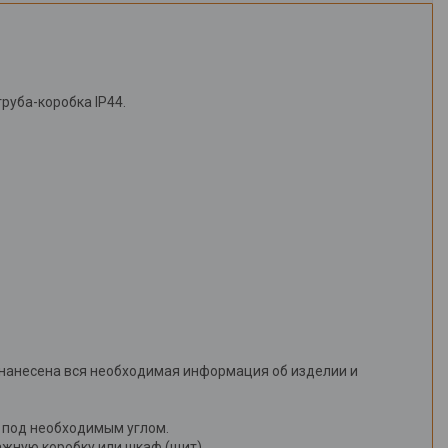
руба-коробка IP44.
й нанесена вся необходимая информация об изделии и
а под необходимым углом.
ажную коробку или шкаф (щит).