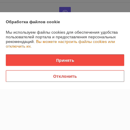
Обработка файлов cookie
Мы используем файлы cookies для обеспечения удобства
Информация для покупателя
пользователей портала и предоставления персональных
рекомендаций.
Вы можете настроить файлы cookies или
Юридическое лицо:
Общество с ограниченной ответственностью
отключить их.
"Евроток"
230026 г. Гродно, ул. Славинского, 5
Принять
Регистрационный номер ЕГР: 591018914
УНП: 591018914
Отклонить
Регистрационный орган: Гродненский городской исполнительный
комитет
Дата регистрации компании: 02.04.2015
Ссылка на свидетельство/лицензию
Ссылка на свидетельство/лицензию
Ссылка на свидетельство/лицензию