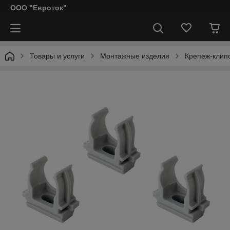
ООО "Евроток"
Товары и услуги
Монтажные изделия
Крепеж-клип