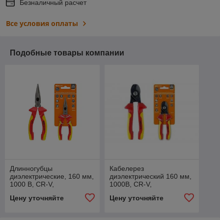
Безналичный расчет
Все условия оплаты
Подобные товары компании
Длинногубцы
Кабелерез
диэлектрические, 160 мм,
диэлектрический 160 мм,
1000 В, CR-V,
1000В, CR-V,
«ЭкспертЭлектрик» TDM
"ЭкспертЭлектрик" TDM
Цену уточняйте
Цену уточняйте
6/60
12/60