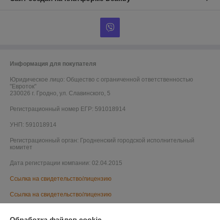
Информация для покупателя
Юридическое лицо:
Общество с ограниченной ответственностью
"Евроток"
230026 г. Гродно, ул. Славинского, 5
Регистрационный номер ЕГР: 591018914
УНП: 591018914
Регистрационный орган: Гродненский городской исполнительный
комитет
Дата регистрации компании: 02.04.2015
Ссылка на свидетельство/лицензию
Ссылка на свидетельство/лицензию
Ссылка на свидетельство/лицензию
Обработка файлов cookie