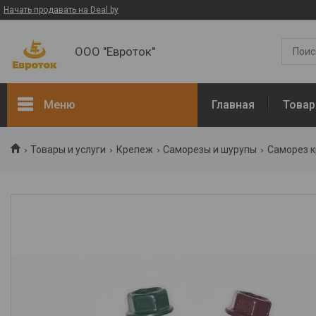
Начать продавать на Deal.by
ООО "Евроток"
Меню
Главная
Товар
ЭЛЕКТРОМОНТАЖНЫЕ
Товары и услуги
Крепеж
Саморезы и шурупы
Саморез к
РАБОТЫ
Электротехническая
продукция
Манометры
Термометры
Арматура
Диэлектрический
инструмент