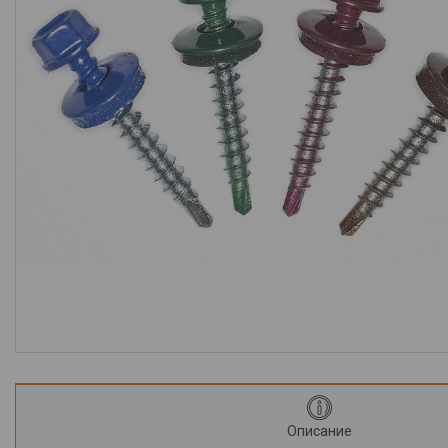
Крепеж
Монтажные изделия
Электрика
Светильники и
комплектующие
Лампы
Элементы питания
Розетки, выключатели,
удлинители
Предохранители и их
компоненты
Блоки питания
Компьютерная периферия и
аксессуары
Описание