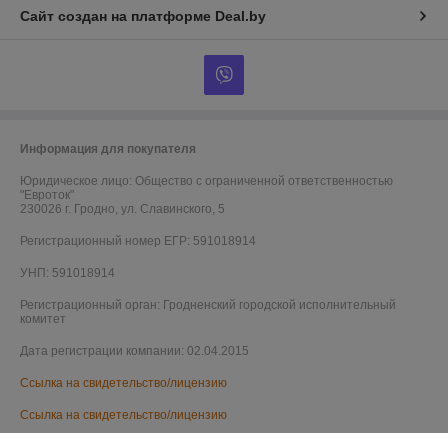
Сайт создан на платформе Deal.by
Информация для покупателя
Юридическое лицо:
Общество с ограниченной ответственностью
"Евроток"
230026 г. Гродно, ул. Славинского, 5
Регистрационный номер ЕГР: 591018914
УНП: 591018914
Регистрационный орган: Гродненский городской исполнительный
комитет
Дата регистрации компании: 02.04.2015
Ссылка на свидетельство/лицензию
Ссылка на свидетельство/лицензию
Ссылка на свидетельство/лицензию