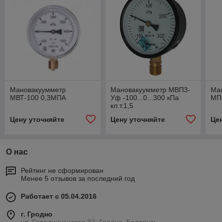
Мановакуумметр
Мановакуумметр МВП3-
Ман
МВТ-100 0,3МПА
Уф -100...0...300 кПа
МП
кл.т.1,5
Цену уточняйте
Цену уточняйте
Це
О нас
Рейтинг не сформирован
Менее 5 отзывов за последний год
Работает с 05.04.2016
г. Гродно