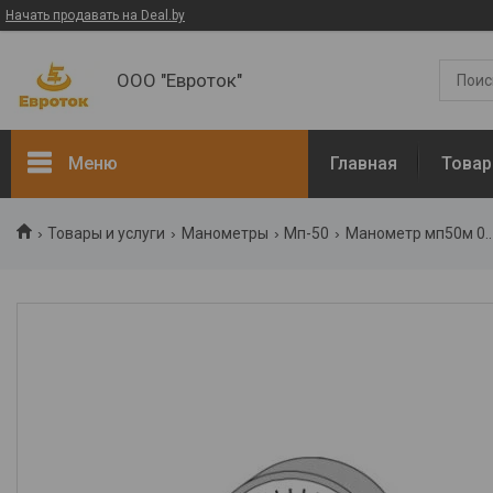
Начать продавать на Deal.by
ООО "Евроток"
Меню
Главная
Товар
ЭЛЕКТРОМОНТАЖНЫЕ
Товары и услуги
Манометры
Мп-50
Манометр мп50м 0..
РАБОТЫ
Электротехническая
продукция
Манометры
Термометры
Арматура
Диэлектрический
инструмент