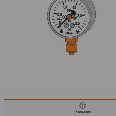
Крепеж
Монтажные изделия
Электрика
Светильники и
комплектующие
Лампы
Элементы питания
Розетки, выключатели,
удлинители
Предохранители и их
компоненты
Блоки питания
Компьютерная периферия и
аксессуары
Описание