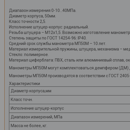
Инструменты
Диапазон измерения 0-10…40МПа.
Диаметр корпуса, 50мм.
Класс точности 2,5.
Исполнение штуцер-корпус: радиальный.
Резьба штуцера – М12х1,5. Возможно изготовление манометро
Степень защиты по ГОСТ 14254-96: IP40.
Средний срок службы манометра МП50М – 10 лет.
Материал измерительной пружины, штуцера, механизма – ме
Стекло: полимерное.
Материал циферблата: ПВХ, сталь или алюминиевый сплав, о
Манометры МП50М могут комплектоваться демпфером (ДМ) д
Манометры МП50М производятся в соответствии с ГОСТ 2405-8
Характеристики
Диаметр корпуса,мм
Класс точн.
Исполнение штуцер-корпус
Диапазон измерений, МПа
Масса не более, кг.