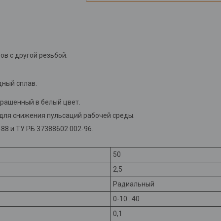
в с другой резьбой.
дный сплав.
крашенный в белый цвет.
ля снижения пульсаций рабочей среды.
8 и ТУ РБ 37388602.002-96.
50
2,5
Радиальный
0-10…40
0,1