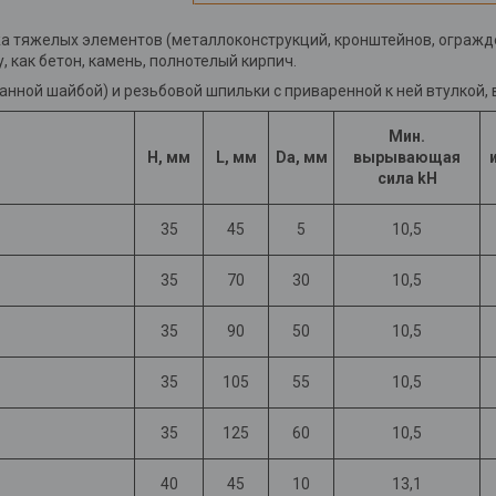
 тяжелых элементов (металлоконструкций, кронштейнов, огражден
 как бетон, камень, полнотелый кирпич.
ованной шайбой) и резьбовой шпильки с приваренной к ней втулкой
Мин.
H, мм
L, мм
Da, мм
вырывающая
сила kH
35
45
5
10,5
35
70
30
10,5
35
90
50
10,5
35
105
55
10,5
35
125
60
10,5
40
45
10
13,1