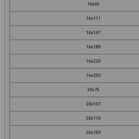
16х65
16х111
16х147
16х180
16х220
16х250
20х75
20х107
20х110
20х150