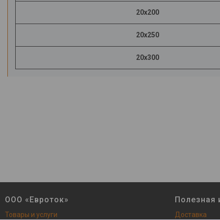
20х200
20х250
20х300
ООО «Евроток»
Полезная
Товары и услуги
Доставка