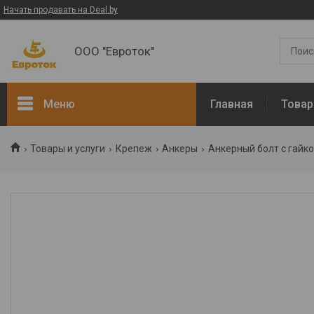
Начать продавать на Deal.by
ООО "Евроток"
Меню
Главная
Товар
ЭЛЕКТРОМОНТАЖНЫЕ
Товары и услуги
Крепеж
Анкеры
Анкерный болт с гайк
РАБОТЫ
Электротехническая
продукция
Манометры
Термометры
Арматура
Диэлектрический
инструмент