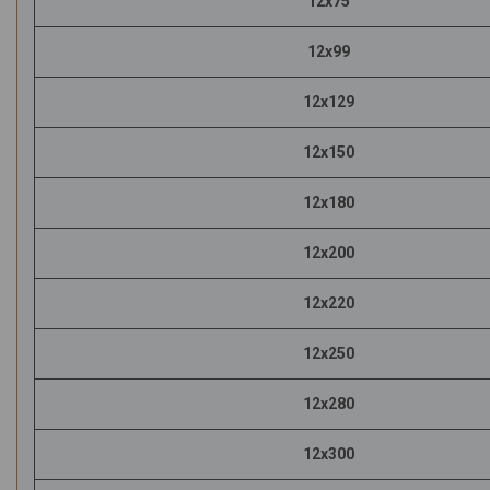
12х75
12х99
12х129
12х150
12х180
12х200
12х220
12х250
12х280
12х300