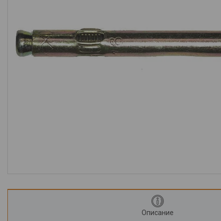
Крепеж
Монтажные изделия
Электрика
Светильники и
комплектующие
Лампы
Элементы питания
Розетки, выключатели,
удлинители
Предохранители и их
компоненты
Блоки питания
Компьютерная периферия и
аксессуары
Описание