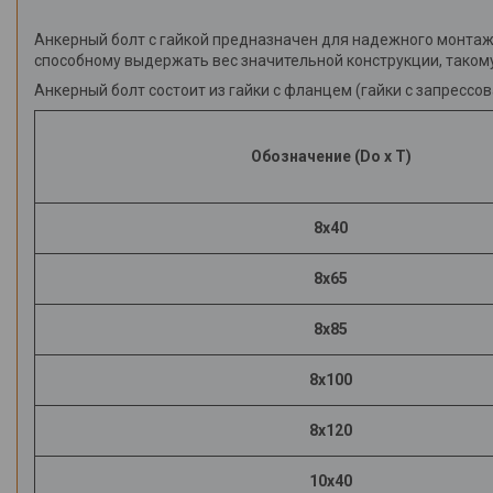
Инструменты
Анкерный болт с гайкой предназначен для надежного монтажа
способному выдержать вес значительной конструкции, такому,
Анкерный болт состоит из гайки с фланцем (гайки с запресс
Обозначение (Do x T)
8х40
8х65
8х85
8х100
8х120
10х40