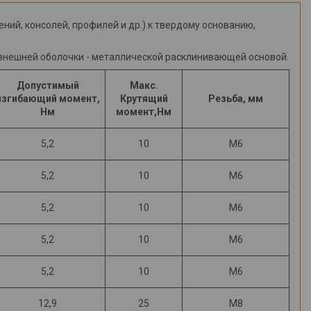
ий, консолей, профилей и др.) к твердому основанию,
, внешней оболочки - металлической расклинивающей основой.
Допустимый
Макс.
изгибающий момент,
Крутящий
Резьба, мм
Нм
момент,Нм
5,2
10
М6
5,2
10
М6
5,2
10
М6
5,2
10
М6
5,2
10
М6
12,9
25
М8