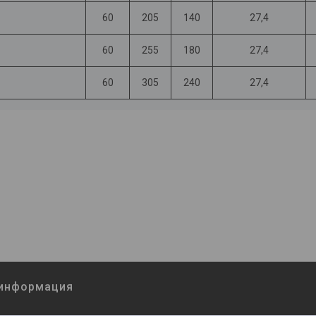
60
205
140
27,4
60
255
180
27,4
60
305
240
27,4
 информация